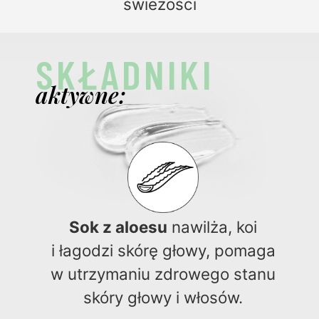
świeżości
SKŁADNIKI
aktywne:
Sok z aloesu
nawilża, koi
i łagodzi skórę głowy, pomaga
w utrzymaniu zdrowego stanu
skóry głowy i włosów.