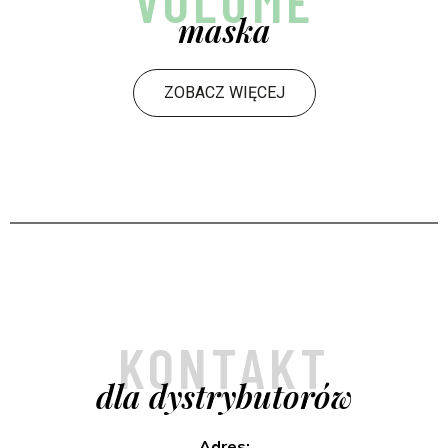
VOLUME
maska
ZOBACZ WIĘCEJ
KONTAKT
dla dystrybutorów
Adres: