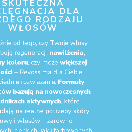
SKUTECZNA
ELĘGNACJA DLA
ŻDEGO RODZAJU
WŁOSÓW
żnie od tego, czy Twoje włosy
bują regeneracji,
nawilżenia,
ny koloru
, czy może
większej
ości
– Revoss ma dla Ciebie
iednie rozwiązanie.
Formuły
tów bazują na nowoczesnych
adnikach aktywnych
, które
dają na realne potrzeby skóry
łowy i włosów – zarówno
ych, cienkich, jak i farbowanych