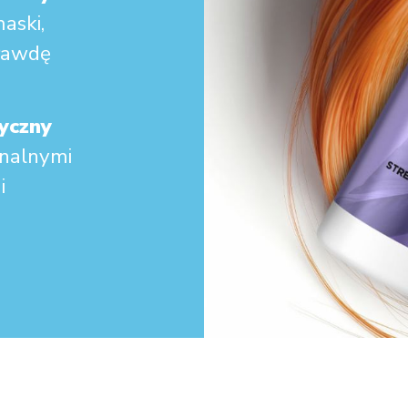
aski,
prawdę
yczny
onalnymi
i