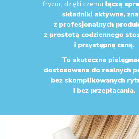
fryzur, dzięki czemu
łączą spr
składniki aktywne, zn
z profesjonalnych produ
z prostotą codziennego sto
i przystępną ceną.
To skuteczna pielęgna
dostosowana do realnych p
bez skomplikowanych ryt
i bez przepłacania.