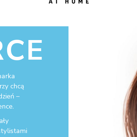
RCE
marka
rzy chcą
dzień –
ence.
ały
tylistami