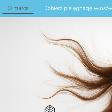
O marce
Dobierz pielęgnację włosó