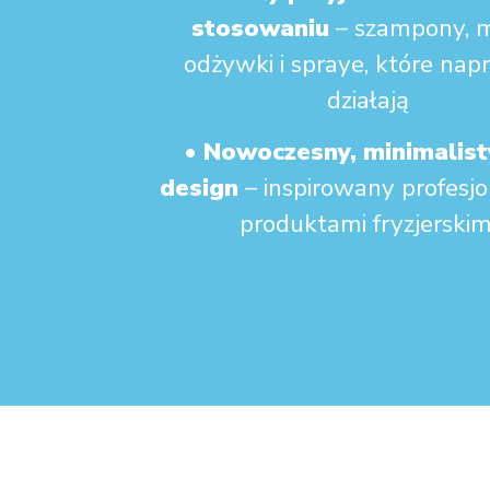
stosowaniu
– szampony, m
odżywki i spraye, które na
działają
•
Nowoczesny, minimalist
design
– inspirowany profesj
produktami fryzjerskim