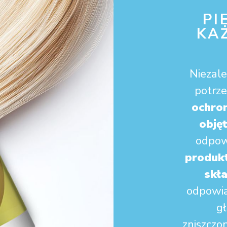
PI
KA
Niezale
potrze
ochro
objęt
odpow
produk
skł
odpowia
g
zniszczon