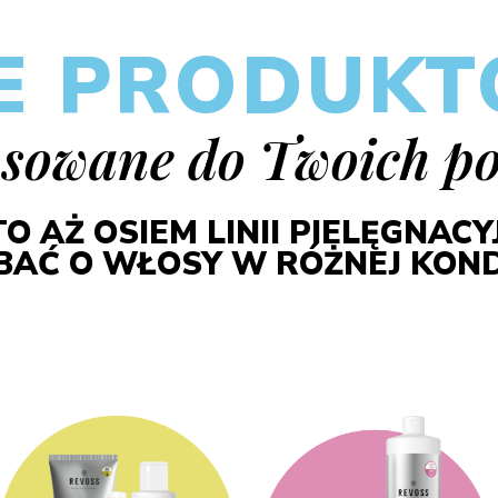
IE PRODUK
osowane do Twoich po
O AŻ OSIEM LINII PIELĘGNAC
BAĆ O WŁOSY W RÓŻNEJ KONDY