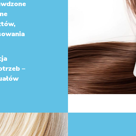
awdzone
ane
któw,
sowania
cja
otrzeb –
uałów