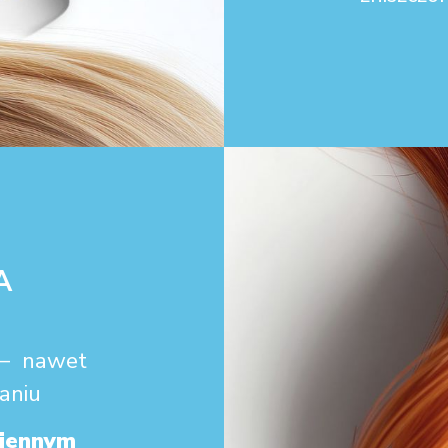
A
– nawet
aniu
ziennym